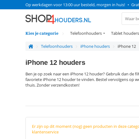
Op werkdagen voor 13:00 uur besteld, morgen in huis!
•
Grat
Kies je categorie
Telefoonhouders
Tablet houders
Telefoonhouders
iPhone houders
iPhone 12
iPhone 12 houders
Ben je op zoek naar een iPhone 12 houder? Gebruik dan de fi
favoriete iPhone 12 houder te vinden. Bestel vervolgens op w
thuis. Zonder verzendkosten!
Er zijn op dit moment (nog) geen producten in deze categ
klantenservice