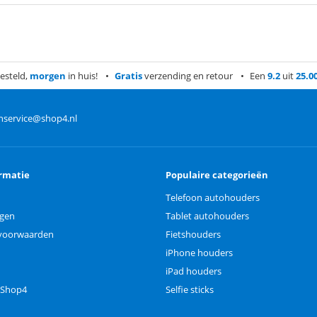
esteld,
morgen
in huis!
Gratis
verzending en retour
Een
9.2
uit
25.0
nservice@shop4.nl
rmatie
Populaire categorieën
Telefoon autohouders
ngen
Tablet autohouders
voorwaarden
Fietshouders
iPhone houders
iPad houders
 Shop4
Selfie sticks