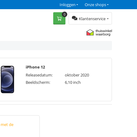
Inloggen
Onze shops
0
Klantenservice
iPhone 12
Releasedatum:
oktober 2020
Beeldscherm:
6,10 inch
p met de