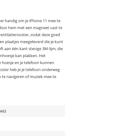
per handig om je iPhone 11 mee te
o door hem met een magneet vast te
entilatierooster, zodat deze goed
en plaatjes meegeleverd die je kunt
ft aan één kant stevige 3M-lijm, die
oonhoesje kan plakken. Het
je hoesje en je telefoon kunnen
oster heb je je telefoon onderweg
om te navigeren of muziek mee te
443