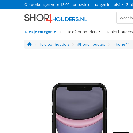
Op werkdagen voor 13:00 uur besteld, morgen in huis!
•
Grat
Kies je categorie
Telefoonhouders
Tablet houders
Telefoonhouders
iPhone houders
iPhone 11