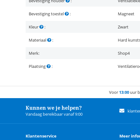
Bevestiging houder
:
Ventilatiek
Bevestiging toestel
:
Magneet
Kleur
:
Zwart
Materiaal
:
Hard kunsts
Merk:
Shop4
Plaatsing
:
Ventilatiero
Voor
13:00
uur b
Kunnen we je helpen?
klante
Vandaag bereikbaar vanaf 9:00
Klantenservice
Meer info