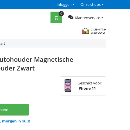
Inloggen
Onze shops
0
Klantenservice
art
Autohouder Magnetische
ouder Zwart
Geschikt voor:
iPhone 11
lmand
d,
morgen
in huis!