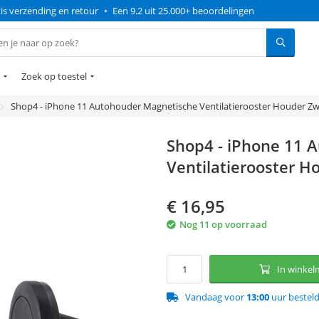
is verzending en retour
•
Een 9.2 uit 25.000+ beoordelingen
Zoek op toestel
Shop4 - iPhone 11 Autohouder Magnetische Ventilatierooster Houder Zw
Shop4 - iPhone 11 
Ventilatierooster H
€
16,95
Nog 11 op voorraad
In winke
Vandaag voor
13:00
uur bestel