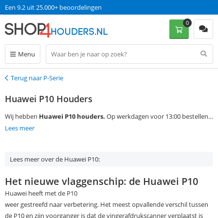
Een 9.2 uit 25.000+ beoordelingen
0
Menu
Terug naar P-Serie
Terug
Huawei P10 Houders
Wij hebben
Huawei P10 houders.
Op werkdagen voor 13:00 bestellen,
is morgen in huis met gratis verzending!
Lees meer
Lees meer over de Huawei P10:
Het nieuwe vlaggenschip: de Huawei P10
Huawei heeft met de P10
weer gestreefd naar verbetering. Het meest opvallende verschil tussen
de P10 en zijn voorganger is dat de vingerafdrukscanner verplaatst is