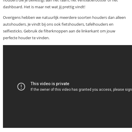
houders die je bevestigt aan het raam, het ventilatierooster of het
dashboard. Het is maar net wat jij prettig vindt!
Overigens hebben we natuurlijk meerdere soorten houders dan alleen
autohouders. Je vindt bij ons ook fietshouders, tafelhouders en
selfiesticks. Gebruik de filterknoppen aan de linkerkant om jouw
perfecte houder te vinden.