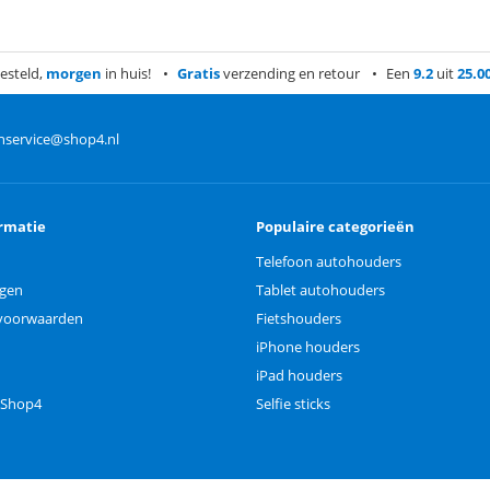
esteld,
morgen
in huis!
Gratis
verzending en retour
Een
9.2
uit
25.0
nservice@shop4.nl
rmatie
Populaire categorieën
Telefoon autohouders
ngen
Tablet autohouders
voorwaarden
Fietshouders
iPhone houders
iPad houders
 Shop4
Selfie sticks