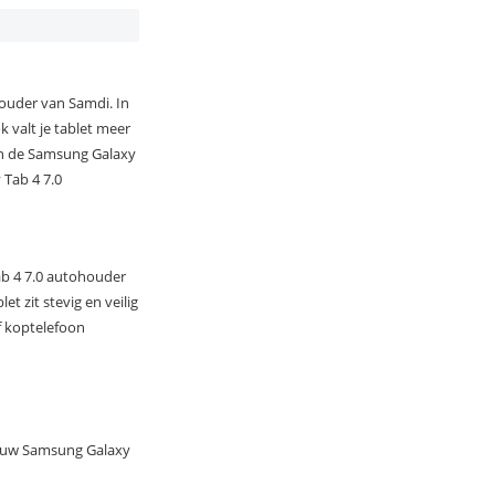
houder van Samdi. In
k valt je tablet meer
n in de Samsung Galaxy
 Tab 4 7.0
Tab 4 7.0 autohouder
t zit stevig en veilig
of koptelefoon
 jouw Samsung Galaxy