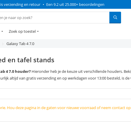
is verzending en retour
•
Een 9.2 uit 25.000+ beoordelingen
Zoek op toestel
Galaxy Tab 4 7.0
d en tafel stands
ab 4 7.0 houder?
Hieronder heb je de keuze uit verschillende houders. Bekij
urlijk altijd van gratis verzending en op werkdagen voor 13:00 besteld, is de
orie. Hou deze pagina in de gaten voor nieuwe voorraad of neem contact o