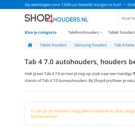
Op werkdagen voor 13:00 uur besteld, morgen in huis!
•
Grat
Kies je categorie
Telefoonhouders
Tablet houders
Tablet houders
Samsung houders
Tab 4-Serie
Tab 4 7.0 autohouders, houders be
Heb jij een Tab 4 7.0 en ben je nog op zoek naar een handige
T
stands of Tab 4 7.0 bureauhouders. Bij Shop4 profiteer je natu
Er zijn op dit moment (nog) geen producten in deze categ
klantenservice