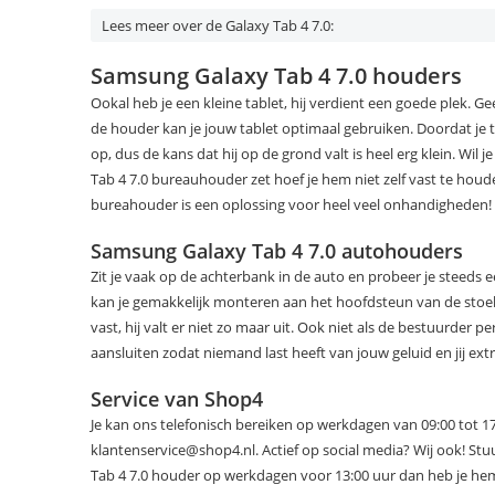
Lees meer over de Galaxy Tab 4 7.0:
Samsung Galaxy Tab 4 7.0 houders
Ookal heb je een kleine tablet, hij verdient een goede plek.
de houder kan je jouw tablet optimaal gebruiken. Doordat je ta
op, dus de kans dat hij op de grond valt is heel erg klein. Wil
Tab 4 7.0 bureauhouder zet hoef je hem niet zelf vast te houd
bureahouder is een oplossing voor heel veel onhandigheden!
Samsung Galaxy Tab 4 7.0 autohouders
Zit je vaak op de achterbank in de auto en probeer je steeds 
kan je gemakkelijk monteren aan het hoofdsteun van de stoel vo
vast, hij valt er niet zo maar uit. Ook niet als de bestuurder pe
aansluiten zodat niemand last heeft van jouw geluid en jij ext
Service van Shop4
Je kan ons telefonisch bereiken op werkdagen van 09:00 tot 1
klantenservice@shop4.nl. Actief op social media? Wij ook! St
Tab 4 7.0 houder op werkdagen voor 13:00 uur dan heb je hem