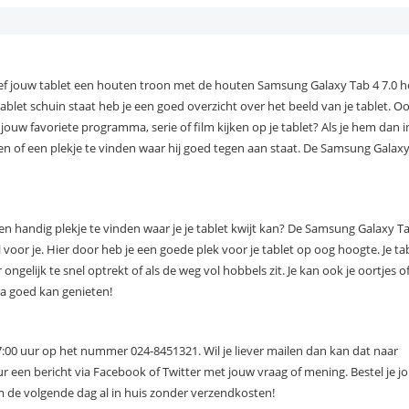
 Geef jouw tablet een houten troon met de houten Samsung Galaxy Tab 4 7.0 
blet schuin staat heb je een goed overzicht over het beeld van je tablet. Oo
 je jouw favoriete programma, serie of film kijken op je tablet? Als je hem da
en of een plekje te vinden waar hij goed tegen aan staat. De Samsung Galaxy
een handig plekje te vinden waar je je tablet kwijt kan? De Samsung Galaxy 
or je. Hier door heb je een goede plek voor je tablet op oog hoogte. Je table
r ongelijk te snel optrekt of als de weg vol hobbels zit. Je kan ook je oortjes 
ra goed kan genieten!
7:00 uur op het nummer 024-8451321. Wil je liever mailen dan kan dat naar
uur een bericht via Facebook of Twitter met jouw vraag of mening. Bestel je
 de volgende dag al in huis zonder verzendkosten!