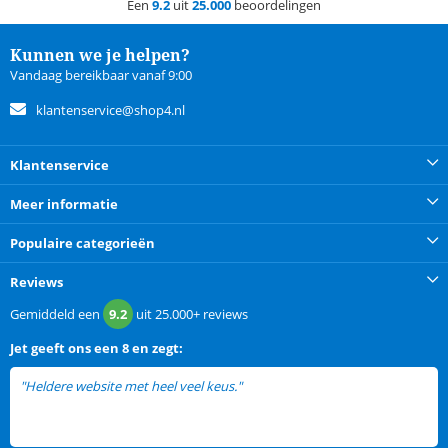
Een
9.2
uit
25.000
beoordelingen
Kunnen we je helpen?
Vandaag bereikbaar vanaf 9:00
klantenservice@shop4.nl
Klantenservice
Meer informatie
Populaire categorieën
Reviews
Gemiddeld een
9.2
uit
25.000+
reviews
Jet
geeft ons een
8 en zegt:
"Heldere website met heel veel keus."