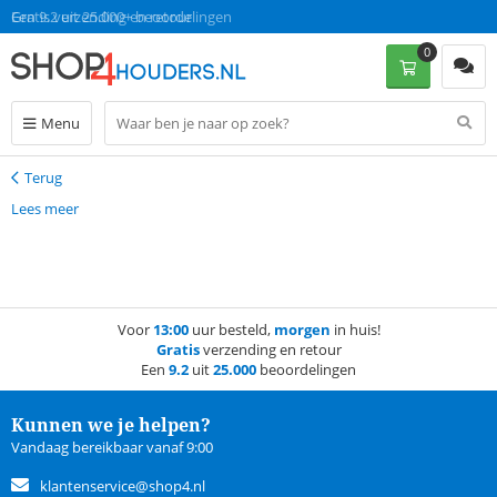
Gratis verzending en retour
Een 9.2 uit 25.000+ beoordelingen
0
Menu
Terug
Terug
Lees meer
Voor
13:00
uur besteld,
morgen
in huis!
Gratis
verzending en retour
Een
9.2
uit
25.000
beoordelingen
Kunnen we je helpen?
Vandaag bereikbaar vanaf 9:00
klantenservice@shop4.nl