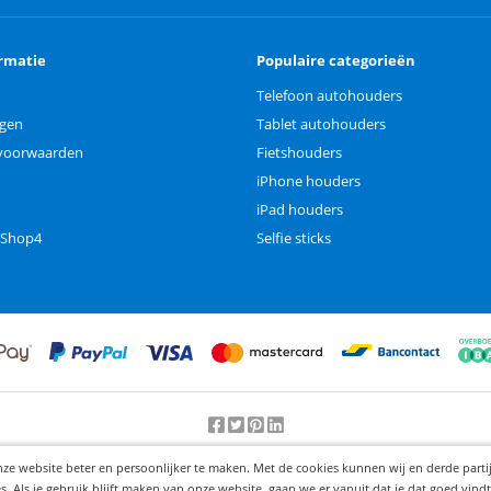
rmatie
Populaire categorieën
Telefoon autohouders
ngen
Tablet autohouders
voorwaarden
Fietshouders
iPhone houders
iPad houders
 Shop4
Selfie sticks
Beoordeling door klanten:
9.2
/
10
-
25000
beoordelingen
nze website beter en persoonlijker te maken. Met de cookies kunnen wij en derde part
© 2012-2026 Knaak Commerce B.V.
Als je gebruik blijft maken van onze website, gaan we er vanuit dat je dat goed vindt.