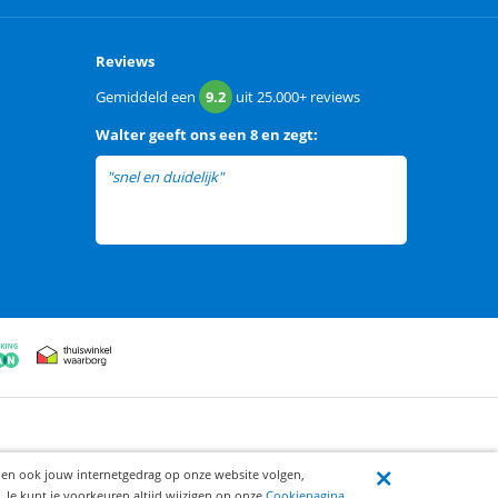
Reviews
Gemiddeld een
9.2
uit
25.000+
reviews
Walter
geeft ons een
8 en zegt:
"snel en duidelijk"
ijen ook jouw internetgedrag op onze website volgen,
 Je kunt je voorkeuren altijd wijzigen op onze
Cookiepagina
.