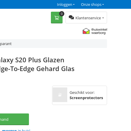
Inloggen
Onze shops
0
Klantenservice
sparant
laxy S20 Plus Glazen
dge-To-Edge Gehard Glas
Geschikt voor:
Screenprotectors
lmand
d,
morgen
in huis!