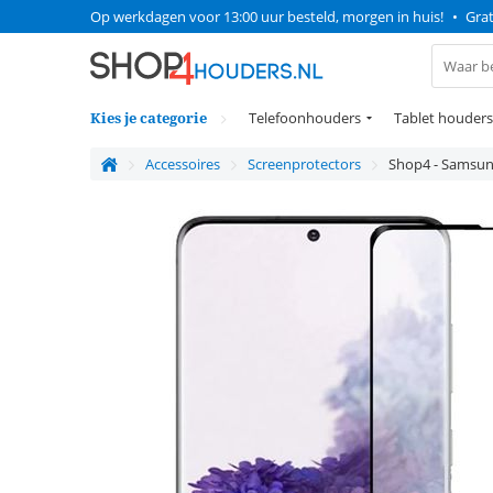
Op werkdagen voor 13:00 uur besteld, morgen in huis!
•
Grat
Kies je categorie
Telefoonhouders
Tablet houders
Accessoires
Screenprotectors
Shop4 - Samsung