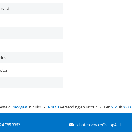
kkend
t
s
Plus
ector
esteld,
morgen
in huis!
Gratis
verzending en retour
Een
9.2
uit
25.0
)24 785 3362
klantenservice@shop4.nl