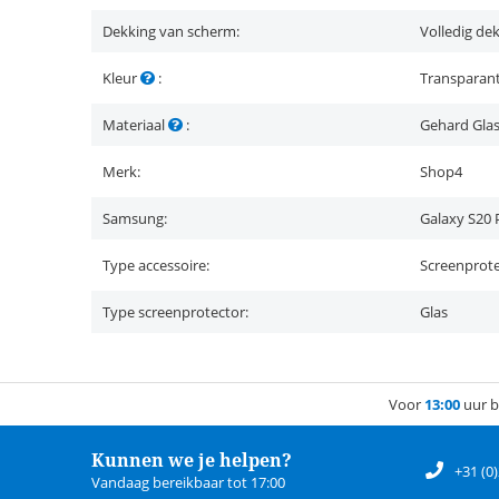
Dekking van scherm:
Volledig de
Kleur
:
Transparan
Materiaal
:
Gehard Gla
Merk:
Shop4
Samsung:
Galaxy S20 
Type accessoire:
Screenprot
Type screenprotector:
Glas
Voor
13:00
uur b
Kunnen we je helpen?
+31 (0
Vandaag bereikbaar tot 17:00