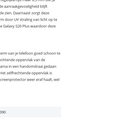
de aanraakgevoeligheid blijft
fde zien. Daarnaast zorgt deze
m door UV straling van licht op te
je Galaxy S20 Plus waardoor deze
herm van je telefoon goed schoon te
fhechtende oppervlak van de
daarna in een handomdraai gedaan
Het zelfhechtende oppervlak is
screenprotector weer eraf haalt, wel
090