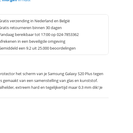
Gratis verzending in Nederland en België
Gratis retourneren binnen 30 dagen
Vandaag bereikbaar tot 17:00 op 024-7853362
Afrekenen in een beveiligde omgeving
Gemiddeld een
9.2
uit 25.000 beoordelingen
rotector het scherm van je Samsung Galaxy S20 Plus tegen
 is gemaakt van een samenstelling van glas en kunststof.
alhelder, extreem hard en tegelijkertijd maar 0.3 mm dik! Je