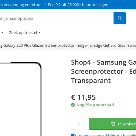
is verzending en retour
•
Een 9.2 uit 25.000+ beoordelingen
Zoek op toestel
 Galaxy S20 Plus Glazen Screenprotector - Edge-To-Edge Gehard Glas Tran
Shop4 - Samsung Ga
Screenprotector - E
Transparant
€
11,95
Nog 25 op voorraad
In winke
Vandaag voor
13:00
uur bestel