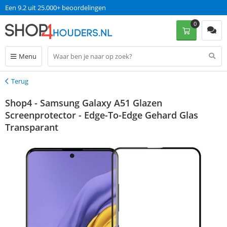
Een 9.2 uit 25.000+ beoordelingen
0
Menu
Terug
Terug
Shop4 - Samsung Galaxy A51 Glazen
Screenprotector - Edge-To-Edge Gehard Glas
Transparant