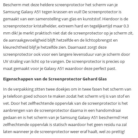
Bescherm met deze heldere screenprotector het scherm van je
Samsung Galaxy A51 tegen krassen en vuil! De screenprotector is
gemaakt van een samenstelling van glas en kunststof. Hierdoor is de
screenprotector kristalhelder, extreem hard en tegelijkertijd maar 0.3
mm dik! Je merkt praktisch niet dat de screenprotector op je scherm zit,
de aanraakgevoeligheid blijft hetzelfde en de lichtopbrengst en
kleurechtheid blijf je hetzelfde zien. Daarnaast zorgt deze
screenprotector ook voor een langere levensduur van je scherm door
UV straling van licht op te vangen. De screenprotector is precies op
maat gemaakt voor je Galaxy A51 waardoor deze perfect past.
Eigenschappen van de Screenprotector Gehard Glas
In de verpakking zitten twee doekjes om in twee fasen het scherm van
je telefoon goed schoon te maken zodat het scherm vrij is van stof en
vet. Door het zelfhechtende oppervlak van de screenprotector is het
aanbrengen van de screenprotector daarna in een handomdraai
gedaan en is het scherm van je Samsung Galaxy A51 beschermd! Het
zelfhechtende oppervlak is statisch waardoor het geen residu na zal
laten wanneer je de screenprotector weer eraf haalt, wel zo prettig!